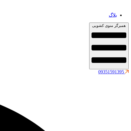
بلاگ
همبرگر منوی کشویی
09351591395