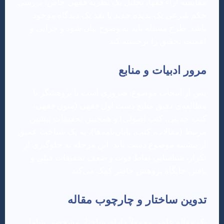
مقایسه آراء فقها، تحلیل یک نظریه فقهی خاص، بررسی
حکم شرعی یک پدیده جدید یا نقد یک دیدگاه موجود
باشد. طرح مسئله باید به وضوح بیان شود و چرایی و
اهمیت تحقیق را برجسته کند.
مرور ادبیات و منابع
پس از انتخاب موضوع، ضروری است تا پژوهشگر با
مطالعه‌ی دقیق منابع دست اول فقهی (متون فقهی،
کتب حدیثی، کتب اصولی) و همچنین تحقیقات پیشین
مرتبط (مقالات، کتب، پایان‌نامه‌ها)، به یک شناخت عمیق
از پیشینه موضوع دست یابد. این مرحله به جلوگیری از
تکرار، شناسایی نقاط قوت و ضعف تحقیقات قبلی و
یافتن جایگاه پژوهش حاضر کمک می‌کند.
تدوین ساختار و چارچوب مقاله
یک مقاله علمی معمولاً دارای ساختار مشخصی شامل