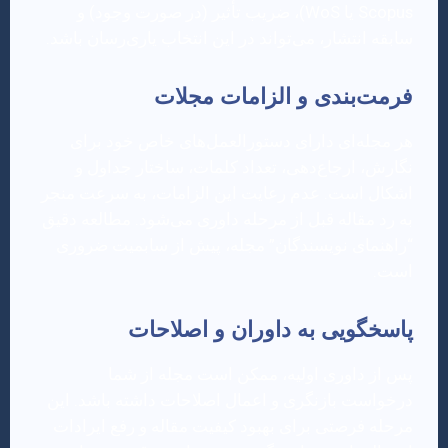
Scopus یا WoS)، ضریب تأثیر (در صورت وجود) و
سابقه انتشار، می‌تواند در این انتخاب یاری‌رسان باشد.
فرمت‌بندی و الزامات مجلات
هر مجله‌ای دارای دستورالعمل‌های خاص خود برای
نگارش، ارجاع‌دهی، تعداد کلمات، ساختار جداول و
اشکال است. عدم رعایت این الزامات، به سرعت منجر
به رد مقاله قبل از مرحله داوری می‌شود. مطالعه دقیق
“راهنمای نویسندگان” مجله، پیش از سابمیت ضروری
است.
پاسخگویی به داوران و اصلاحات
پس از داوری اولیه، ممکن است مجله از شما
درخواست بازنگری و اعمال اصلاحات داشته باشد. این
مرحله فرصتی برای بهبود کیفیت مقاله و رفع ایرادات