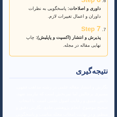
Step
داوری و اصلاحات:
پاسخگویی به نظرات
داوران و اعمال تغییرات لازم.
7
Step
پذیرش و انتشار (اکسپت و پاپلیش):
چاپ
نهایی مقاله در مجله.
نتیجه‌گیری
نگارش و انتشار مقاله علمی در رشته مذاهب فقهی،
مسیری پرچالش اما ثمربخش است که نیازمند تعهد،
دانش عمیق و رعایت اصول علمی است. با انتخاب
صحیح موضوع، انجام پژوهشی جامع، نگارش دقیق و
منظم، و در نهایت انتخاب مجله مناسب و پاسخگویی