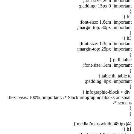
font-size: 2em !important;
padding: 15px 0 !important;
}
h2 {
font-size: 1.6em !important;
margin-top: 30px !important;
}
h3 {
font-size: 1.3em !important;
margin-top: 25px !important;
}
p, li, table {
font-size: 1em !important;
}
table th, table td {
padding: 8px !important;
}
.infographic-block > div {
flex-basis: 100% !important; /* Stack infographic blocks on small
screens */
}
}
@media (max-width: 480px) {
h1 {