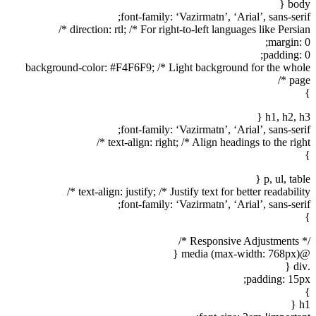
body {
font-family: ‘Vazirmatn’, ‘Arial’, sans-serif;
direction: rtl; /* For right-to-left languages like Persian */
margin: 0;
padding: 0;
background-color: #F4F6F9; /* Light background for the whole
page */
}
h1, h2, h3 {
font-family: ‘Vazirmatn’, ‘Arial’, sans-serif;
text-align: right; /* Align headings to the right */
}
p, ul, table {
text-align: justify; /* Justify text for better readability */
font-family: ‘Vazirmatn’, ‘Arial’, sans-serif;
}
/* Responsive Adjustments */
@media (max-width: 768px) {
.div {
padding: 15px;
}
h1 {