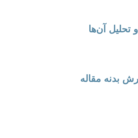
روش تحلیلی-استنباطی با تکیه بر منابع فقهی و تفسیری رایج است.
 تحلیل آن‌ها
تخاب شده، اطلاعات مورد نیاز از منابع دست اول (قرآن، سنت، کت
ردی انتقادی و تحلیلی مورد بررسی قرار می‌گیرند.
ش بدنه مقاله
 است: عنوان، چکیده، واژگان کلیدی، مقدمه (شامل طرح مسئله، اه
 و منابع. هر بخش باید با دقت و انسجام نوشته شود.