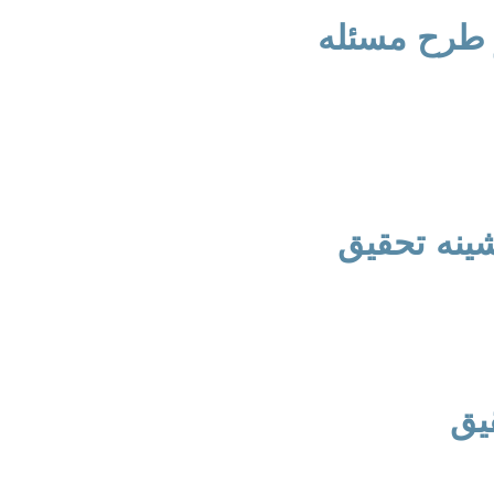
 طرح مسئله
ازهای روز و دارای قابلیت پژوهش، نخستین گام است. طرح مسئله ب
کند. در گرایش حقوق زن در اسلام، موضوعاتی چون «حقوق اقتصادی 
 حضانت فرزند با رویکرد تطبیقی» می‌توانند مثال‌هایی مناسب باشند
شینه تحقیق
 رساله‌های مرتبط با موضوع، برای آگاهی از آخرین دستاوردها و ج
ه دانش موجود اضافه می‌کند و چه خلأیی را پر می‌کند.
یق
 تحلیلی-توصیفی، فقهی-استنباطی، تاریخی، تطبیقی) و شیوه جمع‌آوری