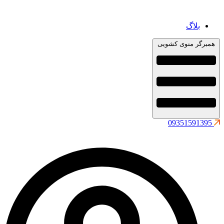
بلاگ
همبرگر منوی کشویی
09351591395