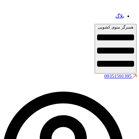
بلاگ
همبرگر منوی کشویی
09351591395