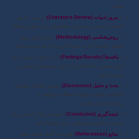
مقاله.
✨
مرور ادبیات (Literature Review):
بررسی عمیق
تحقیقات پیشین، شناسایی شکاف‌ها و بیان نوآوری مقاله.
✨
روش‌شناسی (Methodology):
شرح جامع روش
تحقیق، جامعه آماری، نمونه‌گیری، ابزارها و نحوه تحلیل.
✨
یافته‌ها (Findings/Results):
ارائه نتایج به دست آمده
بدون تفسیر، با استفاده از جداول، نمودارها و تصاویر در
صورت لزوم.
✨
بحث و تحلیل (Discussion):
تفسیر یافته‌ها، مقایسه
با ادبیات موجود، پاسخ به سوالات پژوهش و
برجسته‌سازی نوآوری.
✨
نتیجه‌گیری (Conclusion):
جمع‌بندی نکات اصلی، بیان
محدودیت‌ها و پیشنهادهایی برای تحقیقات آتی.
✨
منابع (References):
فهرست کامل تمامی منابع