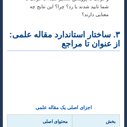
شما تایید شدند یا رد؟ چرا؟ این نتایج چه
معنایی دارند؟
۳. ساختار استاندارد مقاله علمی:
از عنوان تا مراجع
مقالات علمی معمولاً از یک ساختار استاندارد پیروی
می‌کنند که به مدل IMRaD (Introduction, Methods,
Results, and Discussion) معروف است. رعایت این
ساختار، خوانایی و درک مطلب را برای داوران و
خوانندگان تسهیل می‌کند.
اجزای اصلی یک مقاله علمی
بخش
محتوای اصلی