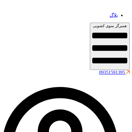
بلاگ
همبرگر منوی کشویی
09351591395