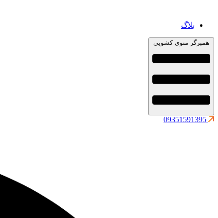
بلاگ
همبرگر منوی کشویی
09351591395