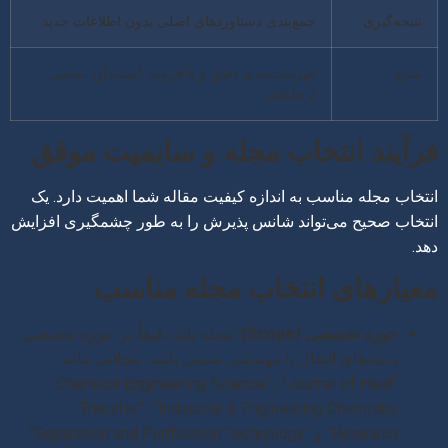
نتیجه‌گیری
جمع‌بندی دستاوردهای اصلی بدون اطلاعات جدید.
منابع
فهرست‌بندی دقیق و با فرمت استاندارد تمامی
ارجاعات.
فرآیند انتخاب مجله و سابمیت موفق
انتخاب مجله مناسب به اندازه کیفیت مقاله شما اهمیت دارد. یک
انتخاب صحیح می‌تواند شانس پذیرش را به طور چشمگیری افزایش
دهد.
معیارهای انتخاب مجله مناسب
حوزه تخصصی (Scope):
مجله باید دقیقاً در حوزه تخصصی
پدیده‌های انتقال یا مهندسی شیمی باشد. مجلاتی مانند
“Chemical Engineering Science”، “Journal of Heat
Transfer”، “Industrial & Engineering Chemistry
Research” و “Separation and Purification Technology”