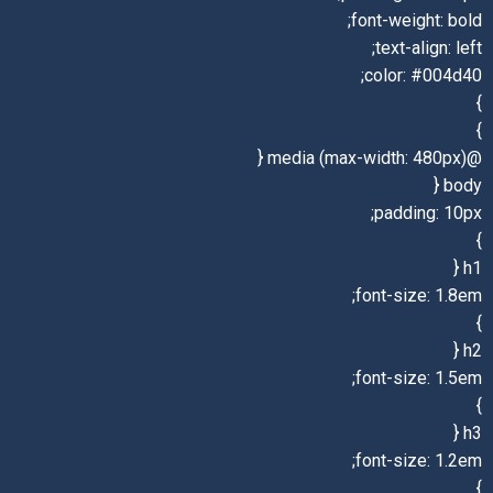
font-weight: bold;
text-align: left;
color: #004d40;
}
}
@media (max-width: 480px) {
body {
padding: 10px;
}
h1 {
font-size: 1.8em;
}
h2 {
font-size: 1.5em;
}
h3 {
font-size: 1.2em;
}