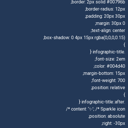
border: 2px solid #00796b;
border-radius: 12px;
padding: 20px 30px;
margin: 30px 0;
text-align: center;
box-shadow: 0 4px 15px rgba(0,0,0,0.15);
}
.infographic-title {
font-size: 2em;
color: #004d40;
margin-bottom: 15px;
font-weight: 700;
position: relative;
}
.infographic-title::after {
content: ‘✨’; /* Sparkle icon */
position: absolute;
right: -30px;