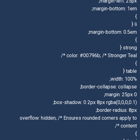
margin-left: 25px;
margin-bottom: 1em;
}
li {
margin-bottom: 0.5em;
}
strong {
color: #00796b; /* Stronger Teal */
}
table {
width: 100%;
border-collapse: collapse;
margin: 25px 0;
box-shadow: 0 2px 8px rgba(0,0,0,0.1);
border-radius: 8px;
overflow: hidden; /* Ensures rounded corners apply to
content */
}