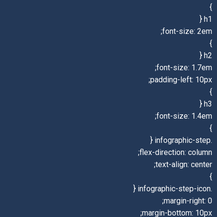
}
h1 {
font-size: 2em;
}
h2 {
font-size: 1.7em;
padding-left: 10px;
}
h3 {
font-size: 1.4em;
}
.infographic-step {
flex-direction: column;
text-align: center;
}
.infographic-step-icon {
margin-right: 0;
margin-bottom: 10px;