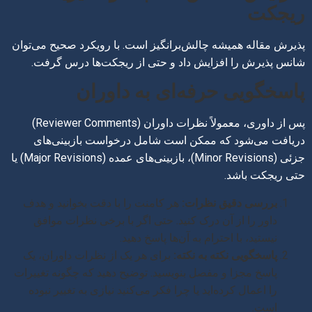
ریجکت
پذیرش مقاله همیشه چالش‌برانگیز است. با رویکرد صحیح می‌توان
شانس پذیرش را افزایش داد و حتی از ریجکت‌ها درس گرفت.
پاسخگویی حرفه‌ای به داوران
پس از داوری، معمولاً نظرات داوران (Reviewer Comments)
دریافت می‌شود که ممکن است شامل درخواست بازبینی‌های
جزئی (Minor Revisions)، بازبینی‌های عمده (Major Revisions) یا
حتی ریجکت باشد.
بررسی دقیق نظرات:
هر کامنت را با دقت بخوانید و هدف
داور را از آن درک کنید. حتی اگر با برخی نظرات موافق
نیستید، با احترام به آن‌ها پاسخ دهید.
پاسخگویی نکته به نکته:
برای هر یک از نظرات داوران، یک
پاسخ مجزا و مفصل بنویسید. توضیح دهید که چگونه تغییرات
را اعمال کرده‌اید یا چرا فکر می‌کنید نیازی به تغییر نبوده
است.