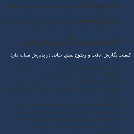
منابع (References):
فهرست کامل تمامی منابع استفاده
شده در مقاله، با فرمت استاندارد مجله مورد نظر.
ضمائم (Appendices):
داده‌های خام، کدهای برنامه‌نویسی یا
جزئیات فنی که برای متن اصلی مقاله طولانی هستند.
3. نکات مهم در نگارش هر بخش
کیفیت نگارش، دقت و وضوح نقش حیاتی در پذیرش مقاله دارد.
زبان روشن و دقیق:
از جملات کوتاه و مفهوم استفاده کنید.
اصطلاحات فنی را به درستی به کار ببرید.
سازماندهی منطقی:
مطمئن شوید که هر بخش به صورت
منطقی به بخش بعدی متصل است و جریان فکری منسجمی
وجود دارد.
داده‌های بصری:
نمودارها، جداول و تصاویر باید گویا، دارای
عنوان و شرح مناسب باشند و به وضوح نتایج را نشان دهند.
رعایت اخلاق نشر:
از هرگونه سرقت ادبی (Plagiarism)
پرهیز کنید. تمام منابع را به درستی ارجاع دهید.
نگارش کاور لتر:
نامه‌ای مختصر و حرفه‌ای برای سردبیر