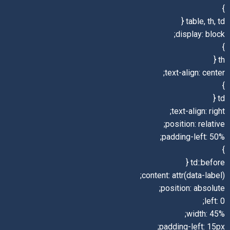
}
table, th, td {
display: block;
}
th {
text-align: center;
}
td {
text-align: right;
position: relative;
padding-left: 50%;
}
td::before {
content: attr(data-label);
position: absolute;
left: 0;
width: 45%;
padding-left: 15px;