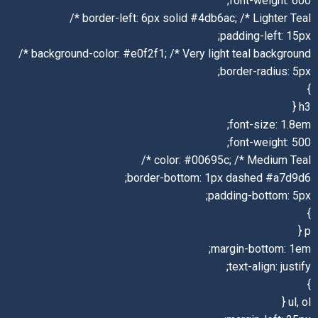
font-weight: 600;
border-left: 6px solid #4db6ac; /* Lighter Teal */
padding-left: 15px;
background-color: #e0f2f1; /* Very light teal background */
border-radius: 5px;
}
h3 {
font-size: 1.8em;
font-weight: 500;
color: #00695c; /* Medium Teal */
border-bottom: 1px dashed #a7d9d6;
padding-bottom: 5px;
}
p {
margin-bottom: 1em;
text-align: justify;
}
ul, ol {