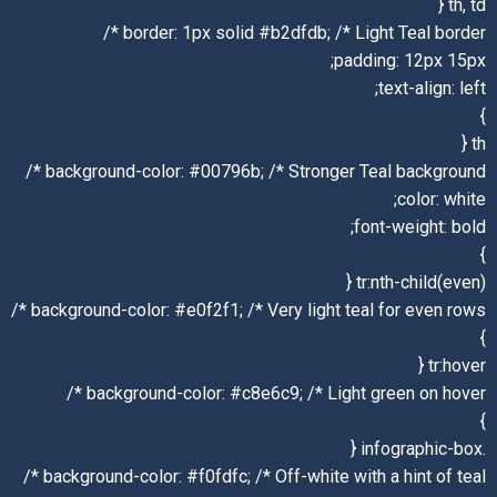
th, td {
border: 1px solid #b2dfdb; /* Light Teal border */
padding: 12px 15px;
text-align: left;
}
th {
background-color: #00796b; /* Stronger Teal background */
color: white;
font-weight: bold;
}
tr:nth-child(even) {
background-color: #e0f2f1; /* Very light teal for even rows */
}
tr:hover {
background-color: #c8e6c9; /* Light green on hover */
}
.infographic-box {
background-color: #f0fdfc; /* Off-white with a hint of teal */