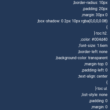
border-radius: 10px;
padding: 20px;
margin: 30px 0;
box-shadow: 0 2px 10px rgba(0,0,0,0.08);
}
.toc h2 {
color: #004d40;
font-size: 1.6em;
border-left: none;
background-color: transparent;
margin-top: 0;
padding-left: 0;
text-align: center;
}
.toc ul {
list-style: none;
padding: 0;
margin: 0;