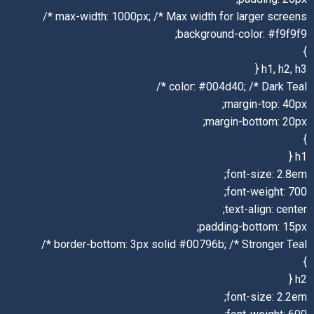
max-width: 1000px; /* Max width for larger screens */
background-color: #f9f9f9;
}
h1, h2, h3 {
color: #004d40; /* Dark Teal */
margin-top: 40px;
margin-bottom: 20px;
}
h1 {
font-size: 2.8em;
font-weight: 700;
text-align: center;
padding-bottom: 15px;
border-bottom: 3px solid #00796b; /* Stronger Teal */
}
h2 {
font-size: 2.2em;