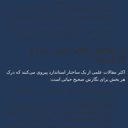
گسترده ادبیات، “شکاف پژوهشی” را بیابید.
مرتبط با پدیده‌های انتقال:
اطمینان حاصل کنید که موضوع به
طور مستقیم با یک یا چند پدیده انتقال در مهندسی شیمی
مرتبط است و به سؤالات کلیدی در این حوزه پاسخ می‌دهد.
فرضیه روشن:
یک فرضیه یا سوال پژوهشی واضح و قابل
آزمون تدوین کنید که راهنمای کل پژوهش شما باشد.
2. ساختار مقاله علمی: اجزا و
کارکردها
اکثر مقالات علمی از یک ساختار استاندارد پیروی می‌کنند که درک
هر بخش برای نگارش صحیح حیاتی است:
عنوان (Title):
باید دقیق، مختصر، جذاب و شامل کلمات
کلیدی اصلی باشد.
چکیده (Abstract):
خلاصه‌ای فشرده از کل مقاله (مقدمه،
روش‌ها، نتایج کلیدی و نتیجه‌گیری) در حدود 150-300 کلمه.
مقدمه (Introduction):
معرفی زمینه پژوهش، مرور
مختصر ادبیات، بیان اهمیت کار و هدف اصلی مقاله. در اینجا