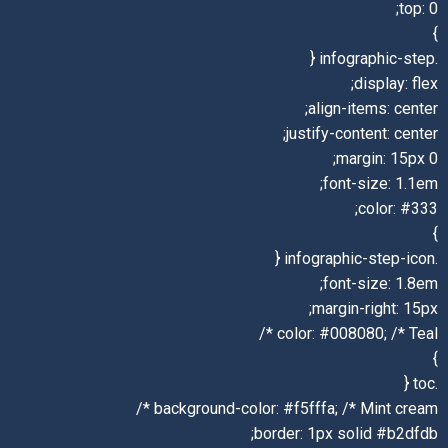
top: 0;
}
.infographic-step {
display: flex;
align-items: center;
justify-content: center;
margin: 15px 0;
font-size: 1.1em;
color: #333;
}
.infographic-step-icon {
font-size: 1.8em;
margin-right: 15px;
color: #008080; /* Teal */
}
.toc {
background-color: #f5fffa; /* Mint cream */
border: 1px solid #b2dfdb;