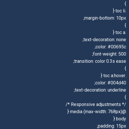
}
.toc li {
margin-bottom: 10px;
}
.toc a {
text-decoration: none;
color: #00695c;
font-weight: 500;
transition: color 0.3s ease;
}
.toc a:hover {
color: #004d40;
text-decoration: underline;
}
/* Responsive adjustments */
@media (max-width: 768px) {
body {
padding: 15px;