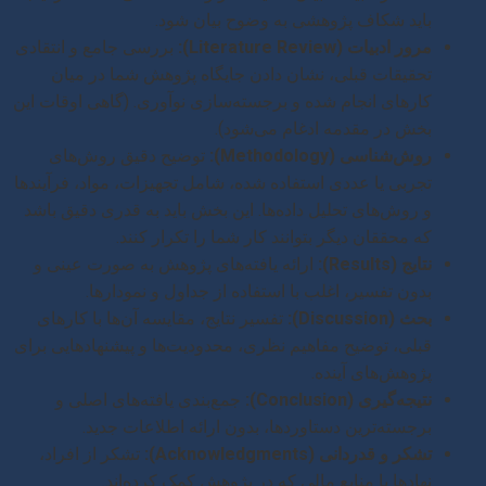
باید شکاف پژوهشی به وضوح بیان شود.
مرور ادبیات (Literature Review):
بررسی جامع و انتقادی
تحقیقات قبلی، نشان دادن جایگاه پژوهش شما در میان
کارهای انجام شده و برجسته‌سازی نوآوری. (گاهی اوقات این
بخش در مقدمه ادغام می‌شود).
روش‌شناسی (Methodology):
توضیح دقیق روش‌های
تجربی یا عددی استفاده شده، شامل تجهیزات، مواد، فرآیندها
و روش‌های تحلیل داده‌ها. این بخش باید به قدری دقیق باشد
که محققان دیگر بتوانند کار شما را تکرار کنند.
نتایج (Results):
ارائه یافته‌های پژوهش به صورت عینی و
بدون تفسیر، اغلب با استفاده از جداول و نمودارها.
بحث (Discussion):
تفسیر نتایج، مقایسه آن‌ها با کارهای
قبلی، توضیح مفاهیم نظری، محدودیت‌ها و پیشنهادهایی برای
پژوهش‌های آینده.
نتیجه‌گیری (Conclusion):
جمع‌بندی یافته‌های اصلی و
برجسته‌ترین دستاوردها، بدون ارائه اطلاعات جدید.
تشکر و قدردانی (Acknowledgments):
تشکر از افراد،
نهادها یا منابع مالی که در پژوهش کمک کرده‌اند.