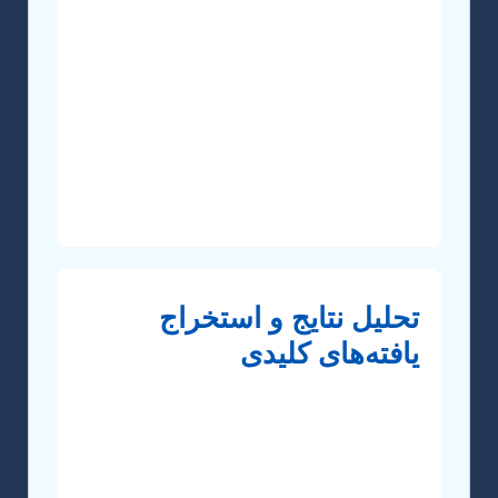
اولیه، روش‌های سنتز یا اصلاح پلیمر،
روش‌های مشخصه‌یابی (مانند DSC, TGA,
FTIR, SEM, XRD) و طراحی آزمایشات
کاربری می‌شود. در رشته پلیمر، دقت در
آماده‌سازی نمونه‌ها و کنترل شرایط
آزمایشگاهی برای دستیابی به نتایج قابل
اعتماد و تکرارپذیر حیاتی است.
تحلیل نتایج و استخراج
یافته‌های کلیدی
پس از جمع‌آوری داده‌ها، نوبت به تحلیل دقیق
آن‌ها می‌رسد. استفاده از نرم‌افزارهای آماری
و تخصصی برای پردازش داده‌ها (مانند
Origin Pro برای رسم نمودار، Minitab برای