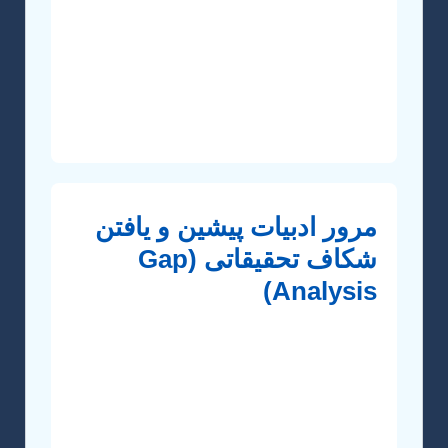
موضوع مناسب، مطالعه مقالات مروری جدید
(Review Articles) و بررسی پایان‌نامه‌های
اخیر توصیه می‌شود. موضوع باید علاقه شما
را برانگیزد و در عین حال، منابع و امکانات
لازم برای اجرای آن در دسترس باشد.
مرور ادبیات پیشین و یافتن
شکاف تحقیقاتی (Gap
Analysis)
پس از انتخاب اولیه موضوع، باید به طور
عمیق ادبیات مرتبط را بررسی کنید. استفاده
از پایگاه‌های داده‌ای مانند Scopus، Web of
Science (ISI)، Google Scholar و
ScienceDirect ضروری است. هدف از این