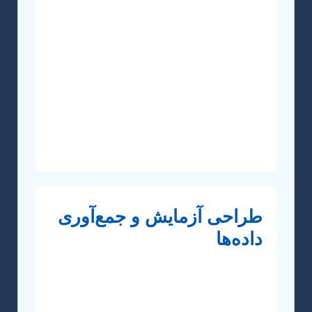
مرحله، شناسایی آنچه تاکنون انجام شده
است و مهم‌تر از آن، کشف “شکاف‌های
تحقیقاتی” یا پرسش‌هایی است که هنوز
پاسخی برای آن‌ها یافت نشده. یافته‌های شما
باید بتوانند این شکاف را پر کنند و به دانش
موجود اضافه کنند. این مرحله اساس
“نوآوری” و “اهمیت” مقاله شما را تشکیل
می‌دهد.
طراحی آزمایش و جمع‌آوری
داده‌ها
با مشخص شدن شکاف تحقیقاتی، باید یک
طرح آزمایش دقیق و منطقی برای جمع‌آوری
داده‌ها تدوین کنید. این شامل تعیین مواد