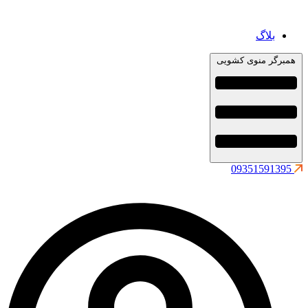
بلاگ
همبرگر منوی کشویی
09351591395