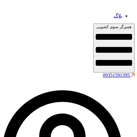
بلاگ
همبرگر منوی کشویی
09351591395