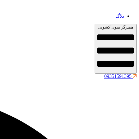
بلاگ
همبرگر منوی کشویی
09351591395