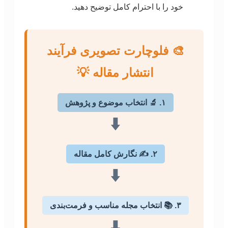
خود را با احترام کامل توضیح دهید.
🎨 فلوچارت تصویری فرآیند
انتشار مقاله 💡
۱. 🔬 انتخاب موضوع و پژوهش
⬇️
۲. ✍️ نگارش کامل مقاله
⬇️
۳. 📚 انتخاب مجله مناسب و فرمت‌بندی
⬇️