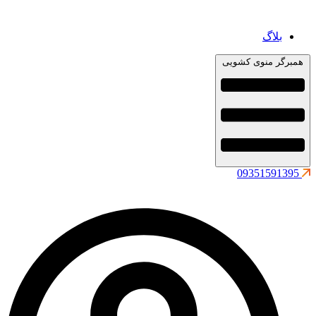
بلاگ
همبرگر منوی کشویی
09351591395