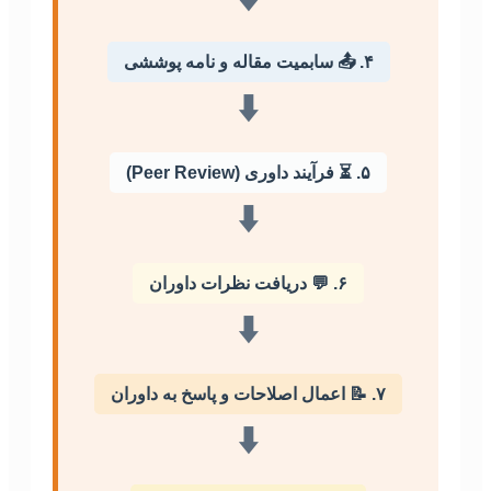
۴. 📤 سابمیت مقاله و نامه پوششی
⬇️
۵. ⏳ فرآیند داوری (Peer Review)
⬇️
۶. 💬 دریافت نظرات داوران
⬇️
۷. 📝 اعمال اصلاحات و پاسخ به داوران
⬇️