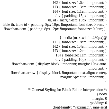
H2 { font-size: 1.6em !important; }
H3 { font-size: 1.3em !important; }
H4 { font-size: 1.1em !important; }
div { padding: 15px !important; }
ul, ol { margin-left: 15px !important; }
table th, table td { padding: 8px 10px !important; font-size: 0.9em; }
.flowchart-item { padding: 8px 12px !important; font-size: 0.9em; }
}
@media (max-width: 480px) {
H1 { font-size: 1.8em !important; }
H2 { font-size: 1.4em !important; }
H3 { font-size: 1.2em !important; }
H4 { font-size: 1em !important; }
div { padding: 10px !important; }
.flowchart-item { display: block !important; margin: 10px auto
!important; }
.flowchart-arrow { display: block !important; text-align: center;
margin: 5px auto !important; }
}
/* General Styling for Block Editor Interpretation */
body {
margin: 0;
padding: 0;
font-family: ‘Vazirmatn’, sans-serif;