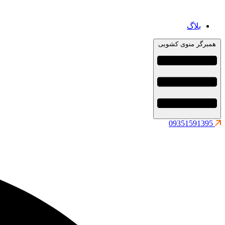
بلاگ
همبرگر منوی کشویی
09351591395