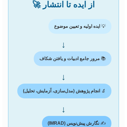
از ایده تا انتشار 🚀
💡
ایده اولیه و تعیین موضوع
↓
📚
مرور جامع ادبیات و یافتن شکاف
↓
🔬
انجام پژوهش (مدل‌سازی، آزمایش، تحلیل)
↓
✍️
نگارش پیش‌نویس (IMRAD)