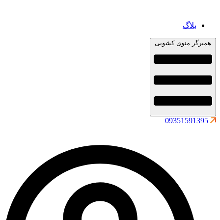
بلاگ
همبرگر منوی کشویی
09351591395