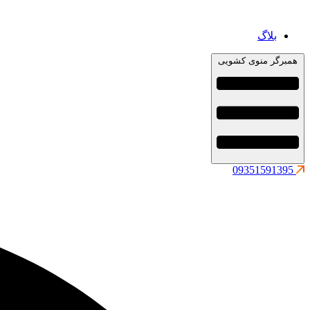
بلاگ
همبرگر منوی کشویی
09351591395