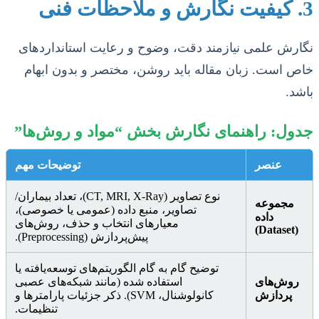
3. کیفیت نگارش و ملاحظات فنی
نگارش علمی نیازمند دقت، وضوح و رعایت استانداردهای
خاص است. زبان مقاله باید روشن، مختصر و بدون ابهام
باشد.
جدول: راهنمای نگارش بخش “مواد و روش‌ها”
عنصر
توضیحات مهم
نوع تصاویر (CT, MRI, X-Ray)، تعداد بیماران/
مجموعه
تصاویر، منبع داده (عمومی یا خصوصی)،
داده
معیارهای انتخاب و حذف، روش‌های
(Dataset)
پیش‌پردازش (Preprocessing).
توضیح گام به گام الگوریتم‌های توسعه‌یافته یا
روش‌های
استفاده شده (مانند شبکه‌های عصبی
پردازش
کانولوشنال، SVM). ذکر جزئیات پارامترها و
تنظیمات.