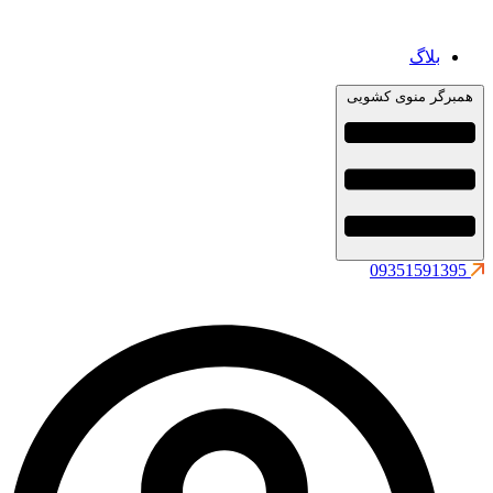
بلاگ
همبرگر منوی کشویی
09351591395