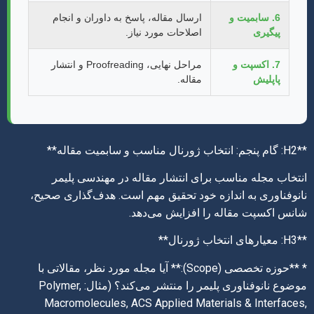
6. سابمیت و
ارسال مقاله، پاسخ به داوران و انجام
پیگیری
اصلاحات مورد نیاز.
7. اکسپت و
مراحل نهایی، Proofreading و انتشار
پاپلیش
مقاله.
**H2: گام پنجم: انتخاب ژورنال مناسب و سابمیت مقاله**
انتخاب مجله مناسب برای انتشار مقاله در مهندسی پلیمر
نانوفناوری به اندازه خود تحقیق مهم است. هدف‌گذاری صحیح،
شانس اکسپت مقاله را افزایش می‌دهد.
**H3: معیارهای انتخاب ژورنال**
* **حوزه تخصصی (Scope):** آیا مجله مورد نظر، مقالاتی با
موضوع نانوفناوری پلیمر را منتشر می‌کند؟ (مثال: Polymer,
Macromolecules, ACS Applied Materials & Interfaces,