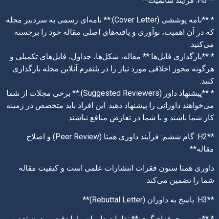
**H3: فرآیند سابمیت**
* **نامه پوششی (Cover Letter):** نامه‌ای رسمی به سردبیر مجله
که در آن اهمیت، نوآوری و یافته‌های اصلی مقاله خود را برجسته
می‌کنید.
* **بارگذاری فایل‌ها:** مقاله، شکل‌ها، جداول، فایل‌های تکمیلی و
هرگونه مجوز اخلاقی مورد نیاز را در پلتفرم آنلاین مجله بارگذاری
کنید.
* **پیشنهاد داور (Suggested Reviewers):** برخی مجلات از شما
می‌خواهند داورانی را پیشنهاد دهید. این افراد باید متخصص در زمینه
کار شما باشند و با شما در تعارض منافع نباشند.
**H2: گام ششم: فرآیند داوری همتا (Peer Review) و اصلاح
مقاله**
داوری همتا ستون فقرات انتشارات علمی است و کیفیت مقاله
شما را تضمین می‌کند.
**H3: پاسخ به داوران (Rebuttal Letter)**
* **صبر و حرفه‌ای‌گری:** نظرات داوران را با دقت و بدون تعصب