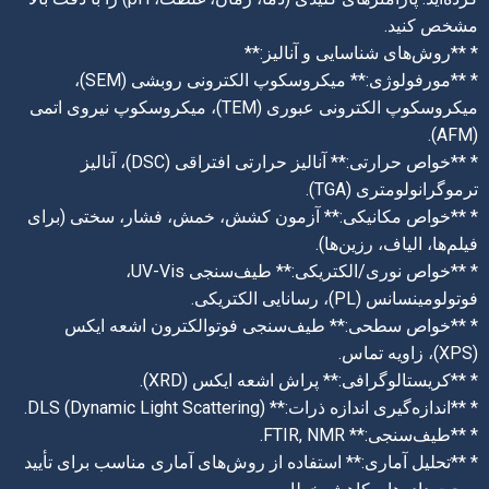
مشخص کنید.
* **روش‌های شناسایی و آنالیز:**
* **مورفولوژی:** میکروسکوپ الکترونی روبشی (SEM)،
میکروسکوپ الکترونی عبوری (TEM)، میکروسکوپ نیروی اتمی
(AFM).
* **خواص حرارتی:** آنالیز حرارتی افتراقی (DSC)، آنالیز
ترموگرانولومتری (TGA).
* **خواص مکانیکی:** آزمون کشش، خمش، فشار، سختی (برای
فیلم‌ها، الیاف، رزین‌ها).
* **خواص نوری/الکتریکی:** طیف‌سنجی UV-Vis،
فوتولومینسانس (PL)، رسانایی الکتریکی.
* **خواص سطحی:** طیف‌سنجی فوتوالکترون اشعه ایکس
(XPS)، زاویه تماس.
* **کریستالوگرافی:** پراش اشعه ایکس (XRD).
* **اندازه‌گیری اندازه ذرات:** DLS (Dynamic Light Scattering).
* **طیف‌سنجی:** FTIR, NMR.
* **تحلیل آماری:** استفاده از روش‌های آماری مناسب برای تأیید