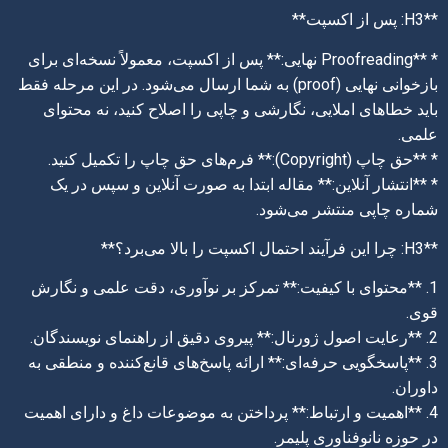
**H3: پس از اکسپت**
* **Proofreading نهایی:** پس از اکسپت، معمولاً نسخه‌ای برای
بازخوانی نهایی (proof) به شما ارسال می‌شود. در این مرحله فقط
باید خطاهای املایی، نگارشی و چاپی را اصلاح کنید، نه محتوای
علمی.
* **حق چاپ (Copyright):** فرم‌های حق چاپ را تکمیل کنید.
* **انتشار آنلاین:** مقاله ابتدا به صورت آنلاین و سپس در یک
شماره چاپی منتشر می‌شود.
**H3: چرا این فرآیند احتمال اکسپت را بالا می‌برد؟**
1. **محتوای با کیفیت:** تمرکز بر نوآوری، دقت علمی و نگارش
قوی.
2. **رعایت اصول ژورنال:** پیروی دقیق از راهنمای نویسندگان.
3. **پاسخگویی حرفه‌ای:** ارائه پاسخ‌های قانع‌کننده و منطقی به
داوران.
4. **اهمیت و ارتباط:** پرداختن به موضوعات داغ و دارای اهمیت
در حوزه نانوفناوری پلیمر.