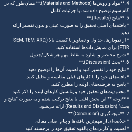
4. **مواد و روش‌ها (Materials and Methods):** همان‌طور که در
گام سوم توضیح داده شد، با جزئیات کامل.
5. **نتایج (Results):**
* یافته‌های اصلی تحقیق را به صورت عینی و بدون تفسیر ارائه
دهید.
* از نمودارها، جداول و تصاویر با کیفیت بالا (SEM, TEM, XRD,
FTIR) برای نمایش داده‌ها استفاده کنید.
* شرح مختصر و اشاره به نقاط مهم هر شکل/جدول.
6. **بحث (Discussion):**
* نتایج خود را تفسیر کنید و اهمیت آن‌ها را توضیح دهید.
* یافته‌های خود را با کارهای قبلی مقایسه و تحلیل کنید.
* پاسخ به فرضیه‌های اولیه را مطرح کنید.
* محدودیت‌های تحقیق خود و پتانسیل کارهای آینده را ذکر کنید.
* **توجه:** این بخش اغلب با نتایج ترکیب شده و به صورت “نتایج و
بحث” (Results and Discussion) ارائه می‌شود.
7. **نتیجه‌گیری (Conclusion):**
* خلاصه‌ای از مهم‌ترین یافته‌ها و پیام اصلی مقاله.
* اهمیت و کاربردهای بالقوه تحقیق خود را برجسته کنید.