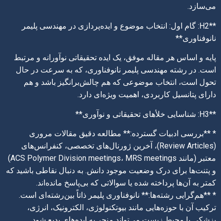
می‌سازد.
**H2: گام اول: انتخاب موضوع و ایده‌پردازی در مهندسی پلیمر
نانوفناوری**
پایه و اساس هر مقاله موفق، یک ایده تحقیقاتی نوآورانه و مرتبط
است. در رشته مهندسی پلیمر نانوفناوری، که به سرعت در حال
تحول است، انتخاب موضوعی که هم چالش‌برانگیز باشد و هم
دارای پتانسیل کاربردی، اهمیت ویژه‌ای دارد.
**H3: شناسایی خلأهای تحقیقاتی و نوآوری**
* **بررسی ادبیات گسترده:** مطالعه دقیق مقالات مروری
(Review Articles)، آخرین ژورنال‌های تخصصی، کنفرانس‌های
معتبر (مانند ACS Polymer Division meetings، MRS meetings)
و پتنت‌ها برای درک وضعیت موجود دانش. به دنبال نقاطی باشید که
کمتر به آن‌ها پرداخته شده یا سوالاتی که بی‌پاسخ مانده‌اند.
* **هم‌گرایی رشته‌ها:** نانوفناوری پلیمر ذاتاً بین‌رشته‌ای است.
ترکیب آن با حوزه‌هایی مانند بیوتکنولوژی، الکترونیک، انرژی،
پزشکی یا محیط زیست می‌تواند منجر به ایده‌های بدیع شود.