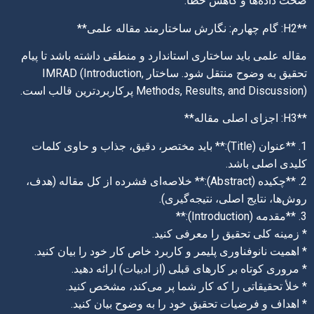
صحت داده‌ها و کاهش خطا.
**H2: گام چهارم: نگارش ساختارمند مقاله علمی**
مقاله علمی باید ساختاری استاندارد و منطقی داشته باشد تا پیام
تحقیق به وضوح منتقل شود. ساختار IMRAD (Introduction,
Methods, Results, and Discussion) پرکاربردترین قالب است.
**H3: اجزای اصلی مقاله**
1. **عنوان (Title):** باید مختصر، دقیق، جذاب و حاوی کلمات
کلیدی اصلی باشد.
2. **چکیده (Abstract):** خلاصه‌ای فشرده از کل مقاله (هدف،
روش‌ها، نتایج اصلی، نتیجه‌گیری).
3. **مقدمه (Introduction):**
* زمینه کلی تحقیق را معرفی کنید.
* اهمیت نانوفناوری پلیمر و کاربرد خاص کار خود را بیان کنید.
* مروری کوتاه بر کارهای قبلی (از ادبیات) ارائه دهید.
* خلأ تحقیقاتی را که کار شما پر می‌کند، مشخص کنید.
* اهداف و فرضیات تحقیق خود را به وضوح بیان کنید.