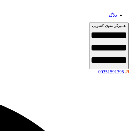
بلاگ
همبرگر منوی کشویی
09351591395