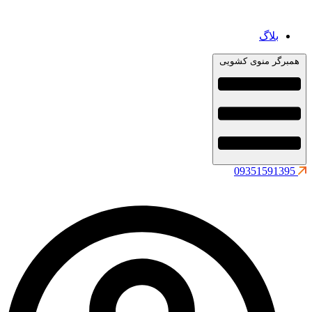
بلاگ
همبرگر منوی کشویی
09351591395