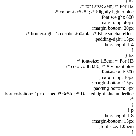
h2 {
font-size: 2em; /* For H2 */
color: #2c5282; /* Slightly lighter blue */
font-weight: 600;
margin-top: 40px;
margin-bottom: 20px;
border-right: 5px solid #60a5fa; /* Blue sidebar effect */
padding-right: 15px;
line-height: 1.4;
}
h3 {
font-size: 1.5em; /* For H3 */
color: #3b82f6; /* A vibrant blue */
font-weight: 500;
margin-top: 30px;
margin-bottom: 15px;
padding-bottom: 5px;
border-bottom: 1px dashed #93c5fd; /* Dashed light blue underline
*/
}
p {
line-height: 1.8;
margin-bottom: 15px;
font-size: 1.05em;
}