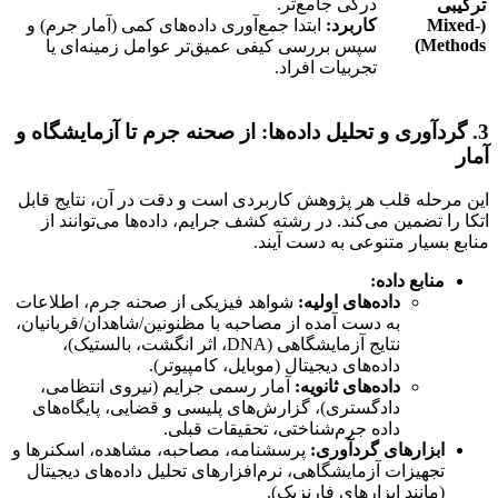
درکی جامع‌تر.
ترکیبی
(Mixed-
کاربرد:
ابتدا جمع‌آوری داده‌های کمی (آمار جرم) و
Methods)
سپس بررسی کیفی عمیق‌تر عوامل زمینه‌ای یا
تجربیات افراد.
3. گردآوری و تحلیل داده‌ها: از صحنه جرم تا آزمایشگاه و
آمار
این مرحله قلب هر پژوهش کاربردی است و دقت در آن، نتایج قابل
اتکا را تضمین می‌کند. در رشته کشف جرایم، داده‌ها می‌توانند از
منابع بسیار متنوعی به دست آیند.
منابع داده:
داده‌های اولیه:
شواهد فیزیکی از صحنه جرم، اطلاعات
به دست آمده از مصاحبه با مظنونین/شاهدان/قربانیان،
نتایج آزمایشگاهی (DNA، اثر انگشت، بالستیک)،
داده‌های دیجیتال (موبایل، کامپیوتر).
داده‌های ثانویه:
آمار رسمی جرایم (نیروی انتظامی،
دادگستری)، گزارش‌های پلیسی و قضایی، پایگاه‌های
داده جرم‌شناختی، تحقیقات قبلی.
ابزارهای گردآوری:
پرسشنامه، مصاحبه، مشاهده، اسکنرها و
تجهیزات آزمایشگاهی، نرم‌افزارهای تحلیل داده‌های دیجیتال
(مانند ابزارهای فارنزیک).