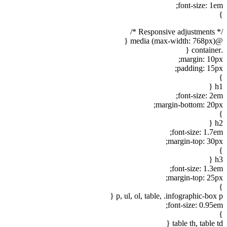
font-size: 1em;
}
/* Responsive adjustments */
@media (max-width: 768px) {
.container {
margin: 10px;
padding: 15px;
}
h1 {
font-size: 2em;
margin-bottom: 20px;
}
h2 {
font-size: 1.7em;
margin-top: 30px;
}
h3 {
font-size: 1.3em;
margin-top: 25px;
}
p, ul, ol, table, .infographic-box p {
font-size: 0.95em;
}
table th, table td {