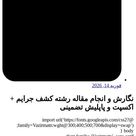
فوریه 14, 2026
نگارش و انجام مقاله رشته کشف جرایم +
اکسپت و پاپلیش تضمینی
@import url(‘https://fonts.googleapis.com/css2?
family=Vazirmatn:wght@300;400;500;700&display=swap’);
body {