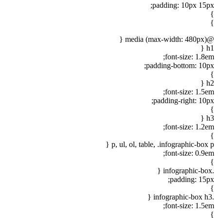
padding: 10px 15px;
}
}
@media (max-width: 480px) {
h1 {
font-size: 1.8em;
padding-bottom: 10px;
}
h2 {
font-size: 1.5em;
padding-right: 10px;
}
h3 {
font-size: 1.2em;
}
p, ul, ol, table, .infographic-box p {
font-size: 0.9em;
}
.infographic-box {
padding: 15px;
}
.infographic-box h3 {
font-size: 1.5em;
}