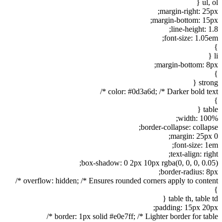
ul, ol {
margin-right: 25px;
margin-bottom: 15px;
line-height: 1.8;
font-size: 1.05em;
}
li {
margin-bottom: 8px;
}
strong {
color: #0d3a6d; /* Darker bold text */
}
table {
width: 100%;
border-collapse: collapse;
margin: 25px 0;
font-size: 1em;
text-align: right;
box-shadow: 0 2px 10px rgba(0, 0, 0, 0.05);
border-radius: 8px;
overflow: hidden; /* Ensures rounded corners apply to content */
}
table th, table td {
padding: 15px 20px;
border: 1px solid #e0e7ff; /* Lighter border for table */