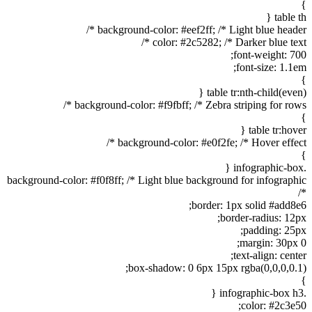
}
table th {
background-color: #eef2ff; /* Light blue header */
color: #2c5282; /* Darker blue text */
font-weight: 700;
font-size: 1.1em;
}
table tr:nth-child(even) {
background-color: #f9fbff; /* Zebra striping for rows */
}
table tr:hover {
background-color: #e0f2fe; /* Hover effect */
}
.infographic-box {
background-color: #f0f8ff; /* Light blue background for infographic
*/
border: 1px solid #add8e6;
border-radius: 12px;
padding: 25px;
margin: 30px 0;
text-align: center;
box-shadow: 0 6px 15px rgba(0,0,0,0.1);
}
.infographic-box h3 {
color: #2c3e50;