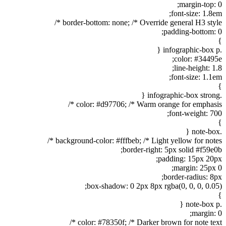
margin-top: 0;
font-size: 1.8em;
border-bottom: none; /* Override general H3 style */
padding-bottom: 0;
}
.infographic-box p {
color: #34495e;
line-height: 1.8;
font-size: 1.1em;
}
.infographic-box strong {
color: #d97706; /* Warm orange for emphasis */
font-weight: 700;
}
.note-box {
background-color: #fffbeb; /* Light yellow for notes */
border-right: 5px solid #f59e0b;
padding: 15px 20px;
margin: 25px 0;
border-radius: 8px;
box-shadow: 0 2px 8px rgba(0, 0, 0, 0.05);
}
.note-box p {
margin: 0;
color: #78350f; /* Darker brown for note text */