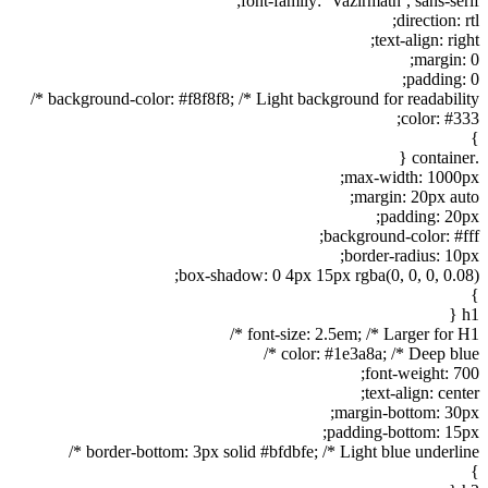
font-family: ‘Vazirmatn’, sans-serif;
direction: rtl;
text-align: right;
margin: 0;
padding: 0;
background-color: #f8f8f8; /* Light background for readability */
color: #333;
}
.container {
max-width: 1000px;
margin: 20px auto;
padding: 20px;
background-color: #fff;
border-radius: 10px;
box-shadow: 0 4px 15px rgba(0, 0, 0, 0.08);
}
h1 {
font-size: 2.5em; /* Larger for H1 */
color: #1e3a8a; /* Deep blue */
font-weight: 700;
text-align: center;
margin-bottom: 30px;
padding-bottom: 15px;
border-bottom: 3px solid #bfdbfe; /* Light blue underline */
}