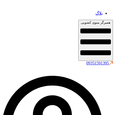
بلاگ
همبرگر منوی کشویی
09351591395