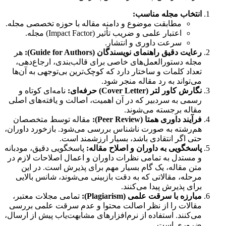
انتخاب مجله مناسب:
مطابقت موضوع و دامنه مقاله با حوزه تخصصی مجله.
اعتبار علمی و ضریب تأثیر (Impact Factor) مجله.
سرعت داوری و انتشار.
رعایت دقیق راهنمای نویسندگان (Guide for Authors):
هر
مجله دستورالعمل‌های خاصی برای قالب‌بندی، ارجاع‌دهی،
تعداد کلمات و ساختار دارد که کوچک‌ترین بی‌توجهی به آن‌ها
می‌تواند به رد مقاله منجر شود.
نگارش کاور لتر (Cover Letter) حرفه‌ای:
نامه‌ای کوتاه و
رسمی به سردبیر که در آن اهمیت، اصالت و یافته‌های اصلی
مقاله برجسته می‌شوند.
فرآیند داوری همتا (Peer Review):
مقاله توسط متخصصان
هم‌رشته به صورت ناشناس بررسی می‌شود. بازخورد داوران،
حتی اگر انتقادی باشد، بسیار ارزشمند است.
پاسخگویی به داوران و اصلاح مقاله:
پاسخگویی دقیق، مودبانه
و مستدل به تمامی نظرات داوران و اعمال اصلاحات لازم در
متن مقاله، یک گام بسیار مهم برای پذیرش است. در این
مرحله، مقالاتی که به دقت بازبینی می‌شوند، شانس بالایی
برای پذیرش پیدا می‌کنند.
مبارزه با سرقت علمی (Plagiarism):
تمامی مجلات معتبر،
مقالات را از نظر اصالت محتوا و عدم سرقت علمی بررسی
می‌کنند. استفاده از نرم‌افزارهای مشابهت‌یاب پیش از ارسال،
ضروری است.