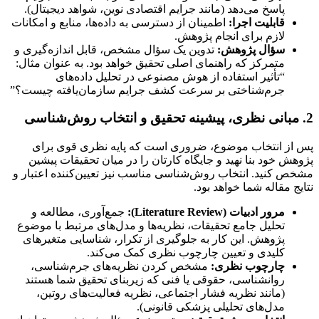
پاسخ می‌دهد (مانند جرایم اقتصادی نوین، شواهد دیجیتال).
قابلیت اجرا:
اطمینان از دسترسی به داده‌ها، منابع و امکانات
لازم برای انجام پژوهش.
سؤال پژوهش:
تدوین یک سؤال مشخص، قابل اندازه‌گیری و
متمرکز که راهنمای اصلی تحقیق خواهد بود. به عنوان مثال:
“تأثیر استفاده از هوش مصنوعی در تحلیل داده‌های
جرم‌شناختی بر سرعت کشف جرایم سازمان‌یافته چیست؟”
2. مبانی نظری، پیشینه تحقیق و انتخاب روش‌شناسی
پس از انتخاب موضوع، ضروری است که پایه نظری قوی برای
پژوهش خود بنا نهید و جایگاه کارتان را در میان تحقیقات پیشین
مشخص کنید. انتخاب روش‌شناسی مناسب نیز تعیین‌کننده اعتبار و
نتایج مقاله شما خواهد بود.
مرور ادبیات (Literature Review):
جمع‌آوری، مطالعه و
تحلیل جامع تحقیقات، نظریه‌ها و مدل‌های مرتبط با موضوع
پژوهش. این کار به جلوگیری از تکرار، شناسایی متغیرهای
کلیدی و تعیین چارچوب نظری کمک می‌کند.
چارچوب نظری:
مشخص کردن نظریه‌های جرم‌شناسی،
روانشناسی، حقوقی یا فنی که زیربنای تحقیق شما هستند
(مانند نظریه فشار اجتماعی، نظریه فعالیت‌های روتین،
مدل‌های تحلیلی پزشکی قانونی).