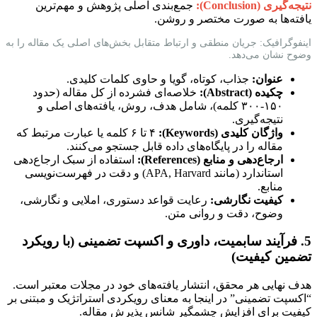
نتیجه‌گیری (Conclusion):
جمع‌بندی اصلی پژوهش و مهم‌ترین
یافته‌ها به صورت مختصر و روشن.
اینفوگرافیک: جریان منطقی و ارتباط متقابل بخش‌های اصلی یک مقاله را به
وضوح نشان می‌دهد.
عنوان:
جذاب، کوتاه، گویا و حاوی کلمات کلیدی.
چکیده (Abstract):
خلاصه‌ای فشرده از کل مقاله (حدود
۱۵۰-۳۰۰ کلمه)، شامل هدف، روش، یافته‌های اصلی و
نتیجه‌گیری.
واژگان کلیدی (Keywords):
۴ تا ۶ کلمه یا عبارت مرتبط که
مقاله را در پایگاه‌های داده قابل جستجو می‌کنند.
ارجاع‌دهی و منابع (References):
استفاده از سبک ارجاع‌دهی
استاندارد (مانند APA, Harvard) و دقت در فهرست‌نویسی
منابع.
کیفیت نگارشی:
رعایت قواعد دستوری، املایی و نگارشی،
وضوح، دقت و روانی متن.
5. فرآیند سابمیت، داوری و اکسپت تضمینی (با رویکرد
تضمین کیفیت)
هدف نهایی هر محقق، انتشار یافته‌های خود در مجلات معتبر است.
“اکسپت تضمینی” در اینجا به معنای رویکردی استراتژیک و مبتنی بر
کیفیت برای افزایش چشمگیر شانس پذیرش مقاله.