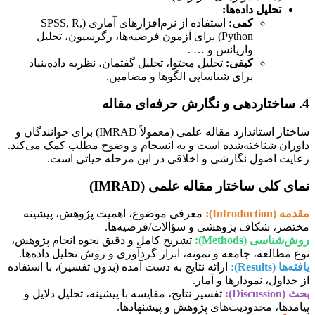
تحلیل داده‌ها:
کمی:
استفاده از نرم‌افزارهای آماری (SPSS, R,
Python) برای آزمون فرضیه‌ها، رگرسیون، تحلیل
واریانس و … .
کیفی:
تحلیل محتوا، تحلیل گفتمان، نظریه داده‌بنیاد
برای شناسایی الگوها و مضامین.
4. ساختاردهی و نگارش حرفه‌ای مقاله
ساختار استاندارد مقاله علمی (معمولاً IMRAD) برای خوانندگان و
داوران شناخته‌شده است و به انسجام و وضوح مطلب کمک می‌کند.
رعایت اصول نگارشی و اخلاقی در این مرحله حیاتی است.
نمای کلی ساختار مقاله علمی (IMRAD)
مقدمه (Introduction):
معرفی موضوع، اهمیت پژوهش، پیشینه
مختصر، شکاف پژوهشی و سؤالات/فرضیه‌ها.
روش‌شناسی (Methods):
تشریح کامل و دقیق نحوه انجام پژوهش،
نوع مطالعه، جامعه و نمونه، ابزار گردآوری و روش تحلیل داده‌ها.
یافته‌ها (Results):
ارائه نتایج به دست آمده (بدون تفسیر)، با استفاده
از جداول، نمودارها و آمار.
بحث (Discussion):
تفسیر نتایج، مقایسه با پیشینه، تحلیل دلایل و
پیامدها، محدودیت‌های پژوهش و پیشنهادها.