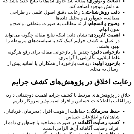
اصالت و نوآوری:
مقاله باید حاوی ایده‌ها یا نتایج جدید باشد که
به دانش موجود اضافه کند.
دقت روش‌شناختی:
رعایت دقیق اصول علمی در طراحی
مطالعه، جمع‌آوری و تحلیل داده‌ها.
وضوح و انسجام:
ارائه مطالب به صورت منطقی، واضح و
بدون ابهام.
اهمیت کاربردی:
نشان دادن اینکه نتایج مقاله چگونه می‌تواند
در عمل به کشف جرایم کمک کند یا سیاست‌های مربوطه را
بهبود بخشد.
بازخوانی دقیق:
چندین بار بازخوانی مقاله برای رفع هرگونه
غلط املایی، نگارشی یا گرامری.
بازخورد اولیه:
دریافت بازخورد از همکاران یا اساتید پیش از
ارسال به مجله.
رعایت اخلاق در پژوهش‌های کشف جرایم
اخلاق در پژوهش‌های مرتبط با کشف جرایم اهمیت دوچندانی دارد،
زیرا اغلب با اطلاعات حساس و افراد آسیب‌پذیر سروکار داریم.
حفظ محرمانگی:
حفاظت از هویت افراد (مجرمان، قربانیان،
شاهدان) و اطلاعات حساس.
کسب رضایت آگاهانه:
در صورت مصاحبه یا جمع‌آوری داده از
افراد، رضایت آگاهانه آن‌ها الزامی است.
صداقت علمی:
عدم دستکاری داده‌ها، گزارش دقیق و بدون