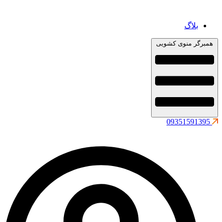
بلاگ
همبرگر منوی کشویی
09351591395